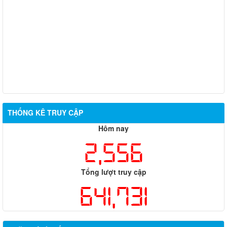
Thông báo nộp hồ sơ tham gia Chương trình tôn vinh nông
nghiệp hữu cơ
Thông Báo tháo dỡ biển cấm xe ô tô tại đầu Hẻm 124, Tổ 10,
khu phố 2, phường Trảng Dài
Thông Báo nộp hồ sơ trúng tuyển viên chức Trung tâm Dịch vụ
tổng hợp phường Trảng Dài
THỐNG KÊ TRUY CẬP
Hôm nay
2,556
Tổng lượt truy cập
641,731