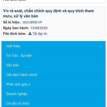
V/v rà soát, chấn chỉnh quy định và quy trình tham
mưu, xử lý văn bản
Số kí hiệu:
353/UBND-VP
Ngày ban hành:
13/08/2025
File đính kèm:
Tải tập tin
Giới thiệu
Tin Tức - Sự kiện
Văn bản
Cải cách hành chính
Phản ánh góp ý
Doanh nghiệp
Cơ cấu tổ chức