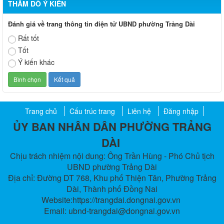
THĂM DÒ Ý KIẾN
Đánh giá về trang thông tin điện tử UBND phường Trảng Dài
Rất tốt
Tốt
Ý kiến khác
Trang chủ
Cấu trúc trang
Liên hệ
Đăng nhập
ỦY BAN NHÂN DÂN PHƯỜNG TRẢNG
DÀI
Chịu trách nhiệm nội dung: Ông Trần Hùng - Phó Chủ tịch
UBND phường Trảng Dài
Địa chỉ: Đường DT 768, Khu phố Thiện Tân, Phường Trảng
Dài, Thành phố Đồng Nai
Website:https://trangdai.dongnai.gov.vn
Email: ubnd-trangdai@dongnai.gov.vn