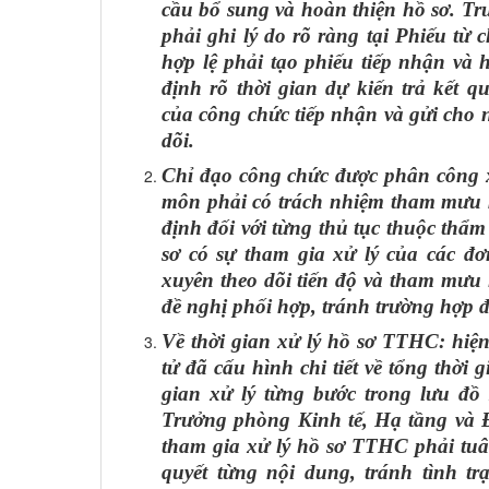
cầu bổ sung và hoàn thiện hồ sơ. T
phải ghi lý do rõ ràng tại Phiếu từ 
hợp lệ phải tạo phiếu tiếp nhận và h
định rõ thời gian dự kiến trả kết 
của công chức tiếp nhận và gửi cho 
dõi.
Chỉ đạo công chức được phân công x
môn phải có trách nhiệm tham mưu k
định đối với từng thủ tục thuộc thẩ
sơ có sự tham gia xử lý của các đơ
xuyên theo dõi tiến độ và tham mưu
đề nghị phối hợp, tránh trường hợp đ
Về thời gian xử lý hồ sơ TTHC: hiệ
tử đã cấu hình chi tiết về tổng thời 
gian xử lý từng bước trong lưu đồ
Trưởng phòng Kinh tế, Hạ tầng và Đ
tham gia xử lý hồ sơ TTHC phải tuân 
quyết từng nội dung, tránh tình t