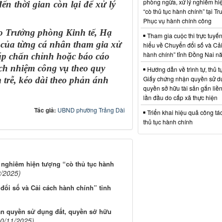
phòng ngừa, xử lý nghiêm hi
n thời gian còn lại để xử lý
“cò thủ tục hành chính” tại T
Phục vụ hành chính công
ạo
Trưởng phòng Kinh tế, Hạ
Tham gia cuộc thi trực tuyế
m của từng cá nhân tham gia xử
hiểu về Chuyển đổi số và Cả
hành chính” tỉnh Đồng Nai 
áp chấn chỉnh hoặc báo cáo
ch nhiệm công vụ theo quy
Hướng dẫn về trình tự, thủ t
Giấy chứng nhận quyền sử dụ
 trễ, kéo dài theo phản ánh
quyền sở hữu tài sản gắn liền
lần đầu do cấp xã thực hiện
Tác giả:
UBND phường Trảng Dài
Triển khai hiệu quả công tá
thủ tục hành chính
 nghiêm hiện tượng “cò thủ tục hành
2/2025)
đổi số và Cải cách hành chính” tỉnh
hận quyền sử dụng đất, quyền sở hữu
10/11/2025)