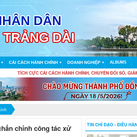
CẢI CÁCH HÀNH CHÍNH
DOANH NGHIỆP
ALBUMS
▼
▼
▼
ÍCH CỰC CẢI CÁCH HÀNH CHÍNH, CHUYỂN ĐỔI SỐ, GIẢM THIỂU
hính
TIN CHỈ ĐẠO - ĐIỀU HÀ
hấn chỉnh công tác xử