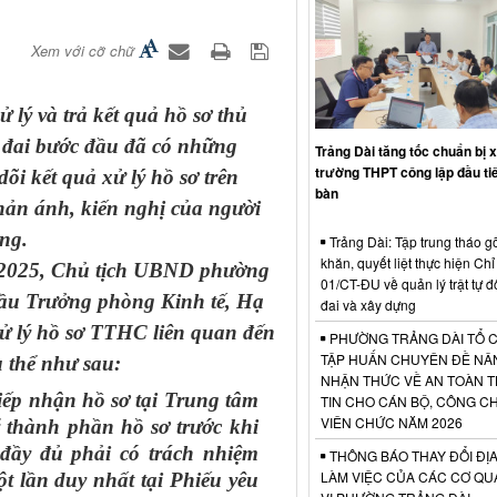
Xem với cỡ chữ
ử lý và trả kết quả hồ sơ thủ
t đai bước đầu đã có những
Trảng Dài tăng tốc chuẩn bị 
trường THPT công lập đầu tiê
dõi kết quả xử lý hồ sơ trên
bàn
hản ánh, kiến nghị của người
ng.
Trảng Dài: Tập trung tháo g
khăn, quyết liệt thực hiện Chỉ 
2/2025, Chủ tịch UBND phường
01/CT-ĐU về quản lý trật tự đô
u Trưởng phòng Kinh tế, Hạ
đai và xây dựng
xử lý hồ sơ TTHC liên quan đến
PHƯỜNG TRẢNG DÀI TỔ 
TẬP HUẤN CHUYÊN ĐỀ NÂ
ụ thể như sau:
NHẬN THỨC VỀ AN TOÀN 
iếp nhận hồ sơ tại Trung tâm
TIN CHO CÁN BỘ, CÔNG C
VIÊN CHỨC NĂM 2026
 thành phần hồ sơ trước khi
đầy đủ phải có trách nhiệm
THÔNG BÁO THAY ĐỔI ĐỊA
LÀM VIỆC CỦA CÁC CƠ QU
t lần duy nhất tại Phiếu yêu