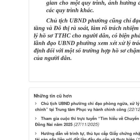
gian cho một quy trình, ảnh hưởng đế
các quy trình khác
.
Chủ tịch UBND phường cũng chỉ đ
tầng và Đô thị rà soát, làm rõ trách nhiệ
lý hồ sơ TTHC cho người dân, có biện ph
lãnh đạo UBND phường xem xét xử lý trá
định
đối với một số trường hợp hồ sơ chậm
của người dân.
Những tin cũ hơn
Chủ tịch UBND phường chỉ đạo phòng ngừa, xử lý
(22/1
chính” tại Trung tâm Phục vụ hành chính công
Tham gia cuộc thi trực tuyến “Tìm hiểu về Chuyển 
(27/11/2025)
Đồng Nai năm 2025
Hướng dẫn về trình tự, thủ tục cấp Giấy chứng n
(
tài sản gắn liền với đất lần đầu do cấp xã thực hiện