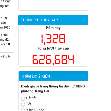
ện tượng
tại đầu Hẻm 124, Tổ 10, khu phố 2,
rung tâm
phường Trảng Dài
Thông Báo nộp hồ sơ trúng tuyển viên
n “Tìm
THỐNG KÊ TRUY CẬP
chức Trung tâm Dịch vụ tổng hợp
i cách
phường Trảng Dài
năm 2025
Hôm nay
1,328
ục cấp
ng đất,
 với đất
Tổng lượt truy cập
626,684
c cải cách
THĂM DÒ Ý KIẾN
Đánh giá về trang thông tin điện tử UBND
phường Trảng Dài
Rất tốt
Tốt
Ý kiến khác