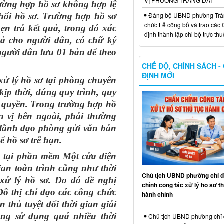
VỊ PHƯỜNG TRẢNG DÀI
rường hợp hồ sơ không hợp lệ
Đảng bộ UBND phường Trản
chối hồ sơ. Trường hợp hồ sơ
chức Lễ công bố và trao các 
ẹn trả kết quả, trong đó xác
định thành lập chi bộ trực th
quả cho người dân, có chữ ký
người dân lưu 01 bản để theo
CHẾ ĐỘ, CHÍNH SÁCH -
ĐỊNH MỚI
ử lý hồ sơ tại phòng chuyên
ịp thời, đúng quy trình, quy
m quyền. Trong trường hợp hồ
n vị bên ngoài, phải thường
 lãnh đạo phòng gửi văn bản
ể hồ sơ trễ hạn.
n tại phần mềm Một cửa điện
gian toàn trình cũng như thời
Chủ tịch UBND phường chỉ 
 xử lý hồ sơ. Do đó đề nghị
chỉnh công tác xử lý hồ sơ th
ô thị chỉ đạo các công chức
hành chính
thủ tuyệt đối thời gian giải
rạng sử dụng quá nhiều thời
Chủ tịch UBND phường chỉ