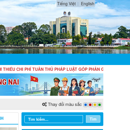
Tiếng Việt
English
 CHI PHÍ TUÂN THỦ PHÁP LUẬT GÓP PHẦN GIẢI PHÓNG NGUỒN 
Thay đổi màu sắc
NH
Tìm