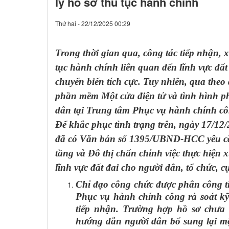
lý hồ sơ thủ tục hành chính
Thứ hai - 22/12/2025 00:29
Trong thời gian qua, công tác tiếp nhận, x
tục hành chính liên quan đến lĩnh vực đấ
chuyển biến tích cực. Tuy nhiên, qua theo 
phần mềm Một cửa điện tử và tình hình p
dân tại Trung tâm Phục vụ hành chính cô
Để khắc phục tình trạng trên, ngày 17/1
đã có Văn bản số 1395/UBND-HCC yêu cầ
tầng và Đô thị chấn chỉnh việc thực hiện 
lĩnh vực đất đai cho người dân, tổ chức, c
Chỉ đạo công chức được phân công t
Phục vụ hành chính công rà soát kỹ
tiếp nhận. Trường hợp hồ sơ chưa 
hướng dẫn người dân bổ sung lại mộ