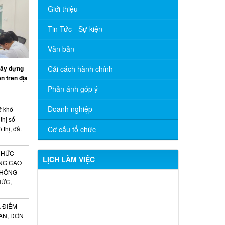
Giới thiệu
Tin Tức - Sự kiện
Văn bản
xây dựng
Cải cách hành chính
n trên địa
Phản ánh góp ý
Doanh nghiệp
ỡ khó
thị số
 thị, đất
Cơ cấu tổ chức
CHỨC
LỊCH LÀM VIỆC
NG CAO
THÔNG
Lịch tiếp công dân định kì tháng
HỨC,
8/2026
THÔNG BÁO LỊCH LÀM VIỆC CỦA
 ĐIỂM
UBND PHƯỜNG TRẢNG DÀI (Từ ngày
AN, ĐƠN
18/5/2026 đến ngày 23/5/2026)