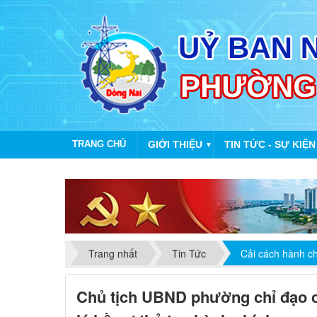
TRANG CHỦ
GIỚI THIỆU
TIN TỨC - SỰ KIỆN
▼
T
Trang nhất
Tin Tức
Cải cách hành c
Chủ tịch UBND phường chỉ đạo c