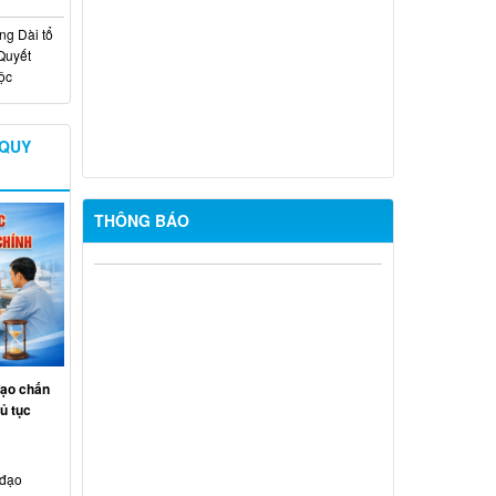
g Dài tổ
LỊCH LÀM VIỆC CỦA UBND PHƯỜNG
Quyết
TRẢNG DÀI (Từ ngày 11/5/2026 đến
uộc
ngày 16/5/2026)
LỊCH LÀM VIỆC CỦA UBND PHƯỜNG
 QUY
TRẢNG DÀI (Từ ngày 27/4/2026 đến
ngày 02/5/2026)
THÔNG BÁO
Thông Báo lắp đặt nguồn điện mặt trời
mái nhà tự sản xuất, tự tiêu thụ đấu nối
với hệ thống điện quốc gia tại cấp điện
áp hạ áp của tổ chức, cá nhân trên địa
bàn phường Trảng Dài (Hộ gia đình
Phan Thị Quyên)
đạo chấn
Thông báo nộp hồ sơ tham gia
ủ tục
Chương trình tôn vinh nông nghiệp hữu
cơ
 đạo
Thông Báo tháo dỡ biển cấm xe ô tô