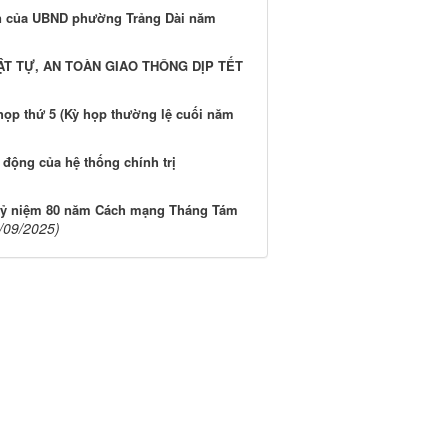
yên của UBND phường Trảng Dài năm
 TỰ, AN TOÀN GIAO THÔNG DỊP TẾT
ọp thứ 5 (Kỳ họp thường lệ cuối năm
 động của hệ thống chính trị
p kỷ niệm 80 năm Cách mạng Tháng Tám
/09/2025)