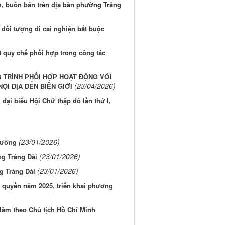
h, buôn bán trên địa bàn phường Trảng
 đối tượng đi cai nghiện bắt buộc
t quy chế phối hợp trong công tác
 TRÌNH PHỐI HỢP HOẠT ĐỘNG VỚI
(23/04/2026)
ỘI ĐỊA ĐẾN BIÊN GIỚI
đại biểu Hội Chữ thập đỏ lần thứ I,
(23/01/2026)
hường
(23/01/2026)
g Trảng Dài
(23/01/2026)
g Trảng Dài
h quyền năm 2025, triển khai phương
làm theo Chủ tịch Hồ Chí Minh