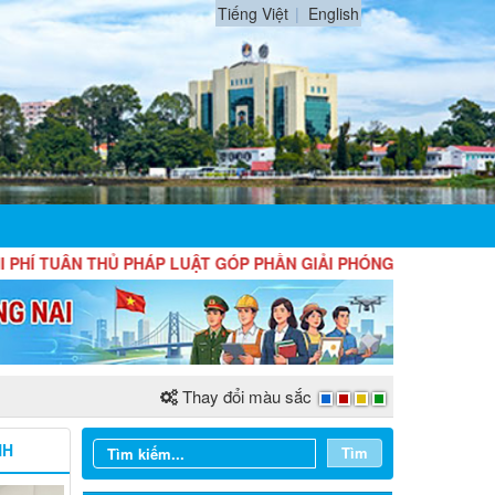
Tiếng Việt
English
UÂN THỦ PHÁP LUẬT GÓP PHẦN GIẢI PHÓNG NGUỒN LỰC, ĐỒNG H
Thay đổi màu sắc
NH
Tìm