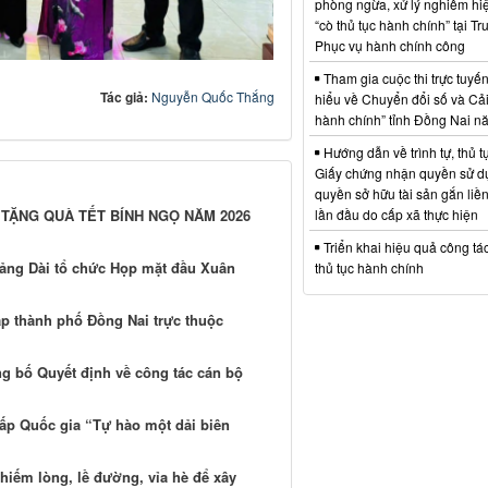
phòng ngừa, xử lý nghiêm hi
“cò thủ tục hành chính” tại T
Phục vụ hành chính công
Tham gia cuộc thi trực tuyế
Tác giả:
Nguyễn Quốc Thắng
hiểu về Chuyển đổi số và Cả
hành chính” tỉnh Đồng Nai 
Hướng dẫn về trình tự, thủ t
Giấy chứng nhận quyền sử dụ
quyền sở hữu tài sản gắn liền
lần đầu do cấp xã thực hiện
 TẶNG QUÀ TẾT BÍNH NGỌ NĂM 2026
Triển khai hiệu quả công tá
ng Dài tổ chức Họp mặt đầu Xuân
thủ tục hành chính
ập thành phố Đồng Nai trực thuộc
g bố Quyết định về công tác cán bộ
ấp Quốc gia “Tự hào một dải biên
chiếm lòng, lề đường, vỉa hè để xây