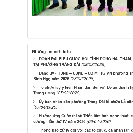
Những tin mới hơn
ĐOÀN ĐẠI BIỂU QUỐC HỘI TỈNH ĐỒNG NAI THĂM,
(09/02/2026)
TẠI PHƯỜNG TRẢNG DÀI
Đảng uỷ - HĐND – UBND – UB MTTQ VN phường Trả
(23/02/2026)
Bính Ngọ năm 2026
Tổ chức lấy ý kiến Nhân dân đối với Đề án thành l
(25/03/2026)
Trung ương
Ủy ban nhân dân phường Trảng Dài tổ chức Lễ côn
(07/04/2026)
Hưởng ứng Cuộc thi và Triển lãm ảnh nghệ thuật c
(08/04/2026)
cương” lần thứ IV năm 2026
Thông báo xử lý đối với các tổ chức, cá nhân lấn 