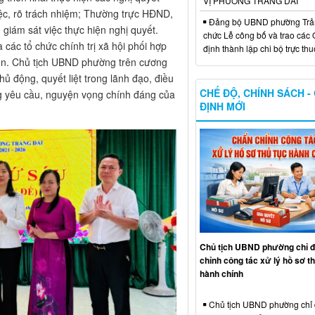
VỊ PHƯỜNG TRẢNG DÀI
c, rõ trách nhiệm; Thường trực HĐND,
Đảng bộ UBND phường Trản
iám sát việc thực hiện nghị quyết.
chức Lễ công bố và trao các 
ác tổ chức chính trị xã hội phối hợp
định thành lập chi bộ trực th
ện. Chủ tịch UBND phường trên cương
hủ động, quyết liệt trong lãnh đạo, điều
CHẾ ĐỘ, CHÍNH SÁCH -
ứng yêu cầu, nguyện vọng chính đáng của
ĐỊNH MỚI
Chủ tịch UBND phường chỉ 
chỉnh công tác xử lý hồ sơ th
hành chính
Chủ tịch UBND phường chỉ