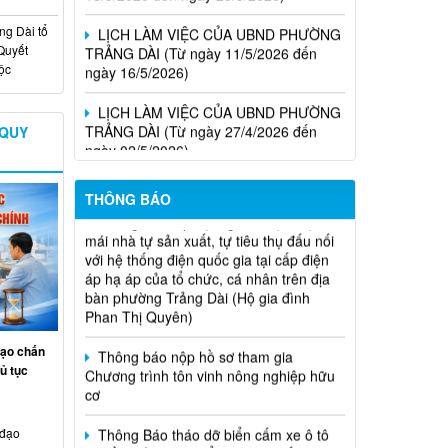
LỊCH LÀM VIỆC CỦA UBND PHƯỜNG
TRẢNG DÀI (Từ ngày 11/5/2026 đến
g Dài tổ
ngày 16/5/2026)
Quyết
uộc
LỊCH LÀM VIỆC CỦA UBND PHƯỜNG
TRẢNG DÀI (Từ ngày 27/4/2026 đến
ngày 02/5/2026)
 QUY
Thông Báo lắp đặt nguồn điện mặt trời
THÔNG BÁO
mái nhà tự sản xuất, tự tiêu thụ đấu nối
với hệ thống điện quốc gia tại cấp điện
áp hạ áp của tổ chức, cá nhân trên địa
bàn phường Trảng Dài (Hộ gia đình
Phan Thị Quyên)
Thông báo nộp hồ sơ tham gia
Chương trình tôn vinh nông nghiệp hữu
đạo chấn
cơ
ủ tục
Thông Báo tháo dỡ biển cấm xe ô tô
tại đầu Hẻm 124, Tổ 10, khu phố 2,
 đạo
phường Trảng Dài