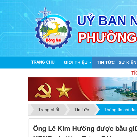
TRANG CHỦ
GIỚI THIỆU
TIN TỨC - SỰ KIỆN
▼
TÍCH CỰC CẢ
Trang nhất
Tin Tức
Thông tin chỉ đạ
Ông Lê Kim Hường được bầu giữ