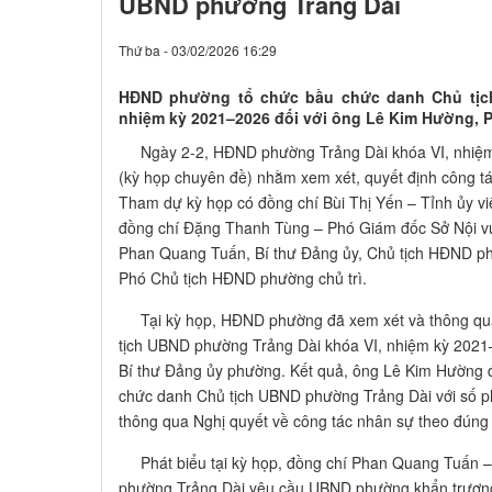
UBND phường Trảng Dài
Thứ ba - 03/02/2026 16:29
HĐND phường tổ chức bầu chức danh Chủ tịc
nhiệm kỳ 2021–2026 đối với ông Lê Kim Hường, 
Ngày 2-2, HĐND phường Trảng Dài khóa VI, nhiệm 
(kỳ họp chuyên đề) nhằm xem xét, quyết định công 
Tham dự kỳ họp có đồng chí Bùi Thị Yến – Tỉnh ủy v
đồng chí Đặng Thanh Tùng – Phó Giám đốc Sở Nội vụ
Phan Quang Tuấn, Bí thư Đảng ủy, Chủ tịch HĐND p
Phó Chủ tịch HĐND phường chủ trì.
Tại kỳ họp, HĐND phường đã xem xét và thông qua 
tịch UBND phường Trảng Dài khóa VI, nhiệm kỳ 2021
Bí thư Đảng ủy phường. Kết quả, ông Lê Kim Hường
chức danh Chủ tịch UBND phường Trảng Dài với số ph
thông qua Nghị quyết về công tác nhân sự theo đúng 
Phát biểu tại kỳ họp, đồng chí Phan Quang Tuấn –
phường Trảng Dài yêu cầu UBND phường khẩn trương t