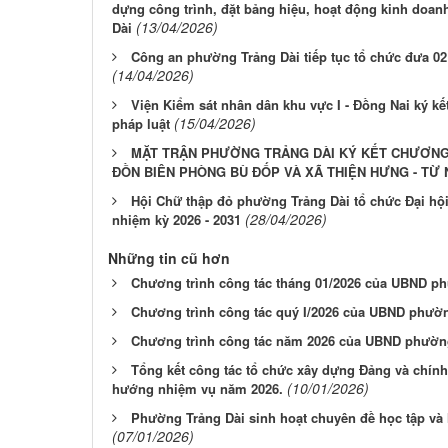
dựng công trình, đặt bảng hiệu, hoạt động kinh doan
(13/04/2026)
Dài
Công an phường Trảng Dài tiếp tục tổ chức đưa 02
(14/04/2026)
Viện Kiểm sát nhân dân khu vực I - Đồng Nai ký kế
(15/04/2026)
pháp luật
MẶT TRẬN PHƯỜNG TRẢNG DÀI KÝ KẾT CHƯƠNG
ĐỒN BIÊN PHÒNG BÙ ĐỐP VÀ XÃ THIỆN HƯNG - TỪ N
Hội Chữ thập đỏ phường Trảng Dài tổ chức Đại hội 
(28/04/2026)
nhiệm kỳ 2026 - 2031
Những tin cũ hơn
Chương trình công tác tháng 01/2026 của UBND p
Chương trình công tác quý I/2026 của UBND phườn
Chương trình công tác năm 2026 của UBND phườn
Tổng kết công tác tổ chức xây dựng Đảng và chín
(10/01/2026)
hướng nhiệm vụ năm 2026.
Phường Trảng Dài sinh hoạt chuyên đề học tập và 
(07/01/2026)