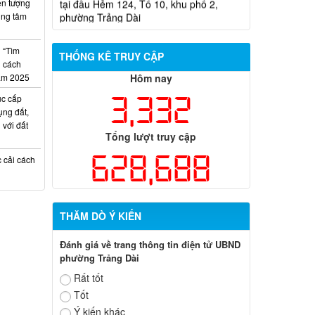
ện tượng
rung tâm
Thông Báo nộp hồ sơ trúng tuyển viên
chức Trung tâm Dịch vụ tổng hợp
phường Trảng Dài
n “Tìm
THỐNG KÊ TRUY CẬP
i cách
năm 2025
Hôm nay
3,332
ục cấp
ng đất,
 với đất
Tổng lượt truy cập
628,688
c cải cách
THĂM DÒ Ý KIẾN
Đánh giá về trang thông tin điện tử UBND
phường Trảng Dài
Rất tốt
Tốt
Ý kiến khác