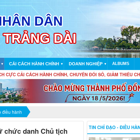
CẢI CÁCH HÀNH CHÍNH
DOANH NGHIỆP
ALBUMS
▼
▼
▼
I CÁCH HÀNH CHÍNH, CHUYỂN ĐỔI SỐ, GIẢM THIỂU CHI PHÍ T
o điều hành
TIN CHỈ ĐẠO - ĐIỀU HÀ
 chức danh Chủ tịch