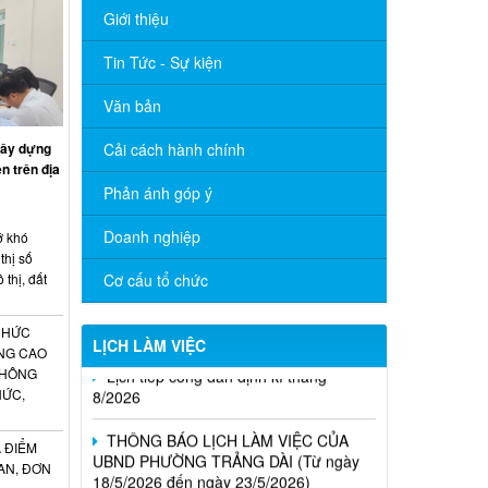
Giới thiệu
Tin Tức - Sự kiện
Văn bản
xây dựng
Cải cách hành chính
n trên địa
Phản ánh góp ý
Doanh nghiệp
ỡ khó
thị số
 thị, đất
Cơ cấu tổ chức
CHỨC
LỊCH LÀM VIỆC
Lịch tiếp công dân định kì tháng
NG CAO
8/2026
THÔNG
HỨC,
THÔNG BÁO LỊCH LÀM VIỆC CỦA
UBND PHƯỜNG TRẢNG DÀI (Từ ngày
 ĐIỂM
18/5/2026 đến ngày 23/5/2026)
AN, ĐƠN