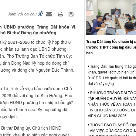
Xem với cỡ chữ
h UBND phường Trảng Dài khóa VI,
Phó Bí thư Đảng ủy phường.
Trảng Dài tăng tốc chuẩn bị 
kỳ 2021–2026 tổ chức Kỳ họp thứ 6
trường THPT công lập đầu tiê
tác nhân sự lãnh đạo UBND phường.
bàn
iên, Phó Trưởng Ban Tổ chức Tỉnh ủy;
 tỉnh Đồng Nai; Kỳ họp do đồng chí
Trảng Dài: Tập trung tháo g
hường và đồng chí Nguyễn Đức Thành,
khăn, quyết liệt thực hiện Chỉ 
01/CT-ĐU về quản lý trật tự đô
đai và xây dựng
Tờ trình về việc bầu chức danh Chủ
PHƯỜNG TRẢNG DÀI TỔ 
–2026 đối với ông Lê Kim Hường, Phó
TẬP HUẤN CHUYÊN ĐỀ NÂ
 được HĐND phường tín nhiệm bầu giữ
NHẬN THỨC VỀ AN TOÀN 
iếu tán thành cao. Kỳ họp cũng đã
TIN CHO CÁN BỘ, CÔNG C
VIÊN CHỨC NĂM 2026
quy định.
THÔNG BÁO THAY ĐỔI ĐỊA
 Bí thư Đảng ủy, Chủ tịch HĐND
LÀM VIỆC CỦA CÁC CƠ QU
riển khai thực hiện các nghị quyết