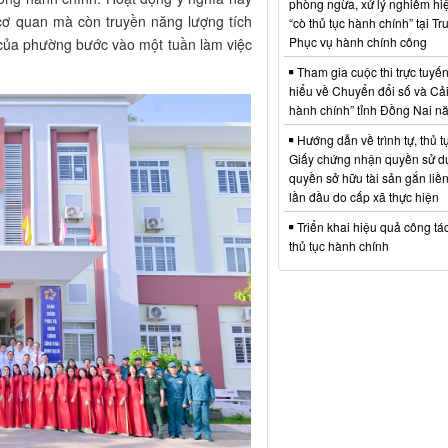
phòng ngừa, xử lý nghiêm hi
 cơ quan mà còn truyền năng lượng tích
“cò thủ tục hành chính” tại T
Phục vụ hành chính công
ị của phường bước vào một tuần làm việc
Tham gia cuộc thi trực tuyế
hiểu về Chuyển đổi số và Cả
hành chính” tỉnh Đồng Nai 
Hướng dẫn về trình tự, thủ t
Giấy chứng nhận quyền sử dụ
quyền sở hữu tài sản gắn liền
lần đầu do cấp xã thực hiện
Triển khai hiệu quả công tá
thủ tục hành chính