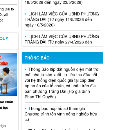
LỊCH LÀM VIỆC CỦA UBND PHƯỜNG
g Dài tổ
TRẢNG DÀI (Từ ngày 11/5/2026 đến
Quyết
ngày 16/5/2026)
uộc
LỊCH LÀM VIỆC CỦA UBND PHƯỜNG
TRẢNG DÀI (Từ ngày 27/4/2026 đến
ngày 02/5/2026)
 QUY
Thông Báo lắp đặt nguồn điện mặt trời
THÔNG BÁO
mái nhà tự sản xuất, tự tiêu thụ đấu nối
với hệ thống điện quốc gia tại cấp điện
áp hạ áp của tổ chức, cá nhân trên địa
bàn phường Trảng Dài (Hộ gia đình
Phan Thị Quyên)
Thông báo nộp hồ sơ tham gia
Chương trình tôn vinh nông nghiệp hữu
đạo chấn
cơ
ủ tục
Thông Báo tháo dỡ biển cấm xe ô tô
tại đầu Hẻm 124, Tổ 10, khu phố 2,
 đạo
phường Trảng Dài