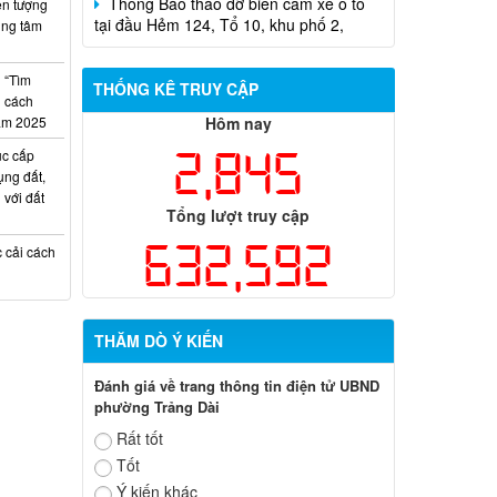
ện tượng
rung tâm
Thông Báo nộp hồ sơ trúng tuyển viên
chức Trung tâm Dịch vụ tổng hợp
n “Tìm
phường Trảng Dài
THỐNG KÊ TRUY CẬP
i cách
năm 2025
Hôm nay
2,845
ục cấp
ng đất,
 với đất
Tổng lượt truy cập
632,592
c cải cách
THĂM DÒ Ý KIẾN
Đánh giá về trang thông tin điện tử UBND
phường Trảng Dài
Rất tốt
Tốt
Ý kiến khác