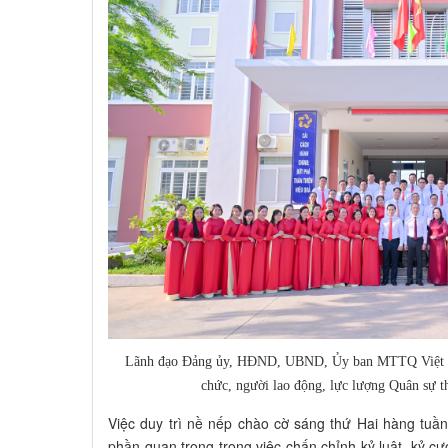
Lãnh đạo Đảng ủy, HĐND, UBND, Ủy ban MTTQ Việt Na
chức, người lao động, lực lượng Quân sự t
Việc duy trì nề nếp chào cờ sáng thứ Hai hàng tuầ
phần quan trọng trong việc chấn chỉnh kỷ luật, kỷ c