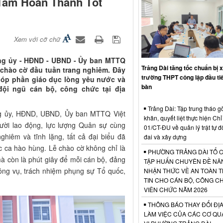
 Tâm Hoàn Thành Tốt
Xem với cỡ chữ
Đảng ủy - HĐND - UBND - Ủy ban MTTQ
Trảng Dài tăng tốc chuẩn bị 
 chào cờ đầu tuần trang nghiêm. Đây
trường THPT công lập đầu tiê
 góp phần giáo dục lòng yêu nước và
bàn
đội ngũ cán bộ, công chức tại địa
Trảng Dài: Tập trung tháo g
ng ủy, HĐND, UBND, Ủy ban MTTQ Việt
khăn, quyết liệt thực hiện Chỉ 
ười lao động, lực lượng Quân sự cùng
01/CT-ĐU về quản lý trật tự đô
ghiêm và tĩnh lặng, tất cả đại biểu đã
đai và xây dựng
c ca hào hùng. Lễ chào cờ không chỉ là
PHƯỜNG TRẢNG DÀI TỔ 
 mà còn là phút giây để mỗi cán bộ, đảng
TẬP HUẤN CHUYÊN ĐỀ NÂ
ông vụ, trách nhiệm phụng sự Tổ quốc,
NHẬN THỨC VỀ AN TOÀN 
TIN CHO CÁN BỘ, CÔNG C
VIÊN CHỨC NĂM 2026
THÔNG BÁO THAY ĐỔI ĐỊA
LÀM VIỆC CỦA CÁC CƠ QU