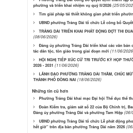
(25/05/202
phường và triển khai nhiệm vụ quý II/2026
Tìm giải pháp tái thiết không gian phát triển phườ
UBND phường Trảng Dài tổ chức Lễ công bố Quyết 
TRẢNG DÀI TRIỂN KHAI PHÁT ĐỘNG ĐỢT THI ĐUA
(08/06/2026)
Đảng ủy phường Trảng Dài triển khai các văn bản
(11/06/2026
tác dân tộc, tôn giáo trong giai đoạn mới
HỘI NGHỊ TIẾP XÚC CỬ TRI TRƯỚC KỲ HỌP THƯ
(11/06/2026)
2026 - 2031
LÃNH ĐẠO PHƯỜNG TRẢNG DÀI THĂM, CHÚC MỪN
(18/06/2026)
THÀNH PHỐ ĐỒNG NAI
Những tin cũ hơn
Phường Trảng Dài khai mạc Đại hội Thể dục thể th
Đoàn Kiểm tra, giám sát số 22 của Bộ Chính trị, B
(06/
Đảng ủy phường Trảng Dài và phường Tam Hiệp
UBND phường Trảng Dài tổ chức Lễ phát động phon
(06
hết giờ” trên địa bàn phường Trảng Dài năm 2026