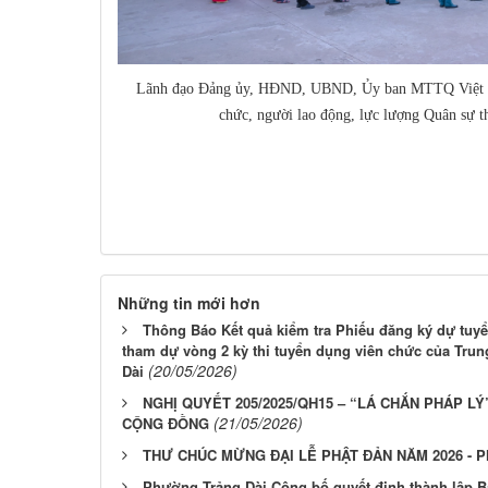
Lãnh đạo Đảng ủy, HĐND, UBND, Ủy ban MTTQ Việt Na
chức, người lao động, lực lượng Quân sự t
Những tin mới hơn
Thông Báo Kết quả kiểm tra Phiếu đăng ký dự tuyển
tham dự vòng 2 kỳ thi tuyển dụng viên chức của Tru
(20/05/2026)
Dài
NGHỊ QUYẾT 205/2025/QH15 – “LÁ CHẮN PHÁP LÝ
(21/05/2026)
CỘNG ĐỒNG
THƯ CHÚC MỪNG ĐẠI LỄ PHẬT ĐẢN NĂM 2026 - P
Phường Trảng Dài Công bố quyết định thành lập 