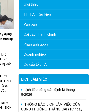
Giới thiệu
Tin Tức - Sự kiện
Văn bản
xây dựng
Cải cách hành chính
n trên địa
Phản ánh góp ý
Doanh nghiệp
ỡ khó
thị số
 thị, đất
Cơ cấu tổ chức
CHỨC
LỊCH LÀM VIỆC
Lịch tiếp công dân định kì tháng
NG CAO
8/2026
THÔNG
HỨC,
THÔNG BÁO LỊCH LÀM VIỆC CỦA
UBND PHƯỜNG TRẢNG DÀI (Từ ngày
 ĐIỂM
18/5/2026 đến ngày 23/5/2026)
AN, ĐƠN