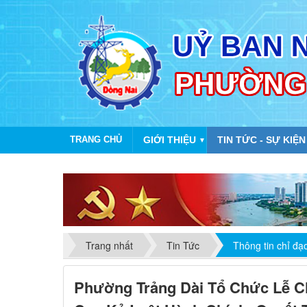
TRANG CHỦ
GIỚI THIỆU
TIN TỨC - SỰ KIỆN
▼
TÍCH CỰC
Trang nhất
Tin Tức
Thông tin chỉ đạ
Phường Trảng Dài Tổ Chức Lễ C