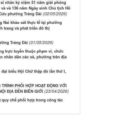
 sĩ nhân kỷ niệm 51 năm giải phóng
) và và 136 năm Ngày sinh Chủ tịch Hồ
(02/05/2026)
h Cửu phường Trảng Dài
 Nai khảo sát thực tế tại phường
trang và phát triển đô thị
(01/05/2026)
ường Trảng Dài
ng trực tuyến thuộc phạm vi, chức
n nhân dân các xã, phường trên địa
đại biểu Hội Chữ thập đỏ lần thứ I,
 TRÌNH PHỐI HỢP HOẠT ĐỘNG VỚI
(23/04/2026)
ỘI ĐỊA ĐẾN BIÊN GIỚI
t quy chế phối hợp trong công tác