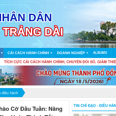
CẢI CÁCH HÀNH CHÍNH
DOANH NGHIỆP
ALBUMS
▼
▼
▼
 CẢI CÁCH HÀNH CHÍNH, CHUYỂN ĐỔI SỐ, GIẢM THIỂU CHI PHÍ
o điều hành
TIN CHỈ ĐẠO - ĐIỀU HÀ
hào Cờ Đầu Tuần: Nâng