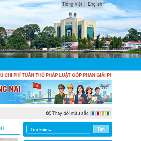
Tiếng Việt
English
 TUÂN THỦ PHÁP LUẬT GÓP PHẦN GIẢI PHÓNG NGUỒN LỰC, ĐỒN
Thay đổi màu sắc
NH
Tìm