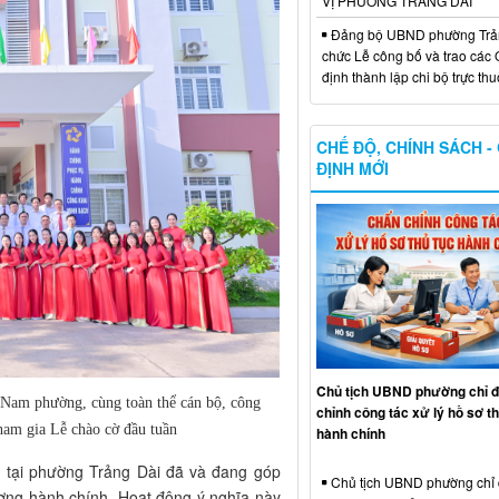
VỊ PHƯỜNG TRẢNG DÀI
Đảng bộ UBND phường Trản
chức Lễ công bố và trao các 
định thành lập chi bộ trực th
CHẾ ĐỘ, CHÍNH SÁCH -
ĐỊNH MỚI
Chủ tịch UBND phường chỉ 
m phường, cùng toàn thể cán bộ, công
chỉnh công tác xử lý hồ sơ th
ham gia Lễ chào cờ đầu tuần
hành chính
n tại phường Trảng Dài đã và đang góp
Chủ tịch UBND phường chỉ
ương hành chính. Hoạt động ý nghĩa này