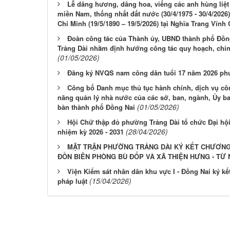
Lễ dâng hương, dâng hoa, viếng các anh hùng liệt
miền Nam, thống nhất đất nước (30/4/1975 - 30/4/2026
Chí Minh (19/5/1890 – 19/5/2026) tại Nghĩa Trang Vĩn
Đoàn công tác của Thành ủy, UBND thành phố Đồng
Trảng Dài nhằm định hướng công tác quy hoạch, chỉnh 
(01/05/2026)
Đăng ký NVQS nam công dân tuổi 17 năm 2026 ph
Công bố Danh mục thủ tục hành chính, dịch vụ cô
năng quản lý nhà nước của các sở, ban, ngành, Ủy ba
(01/05/2026)
bàn thành phố Đồng Nai
Hội Chữ thập đỏ phường Trảng Dài tổ chức Đại hội 
(28/04/2026)
nhiệm kỳ 2026 - 2031
MẶT TRẬN PHƯỜNG TRẢNG DÀI KÝ KẾT CHƯƠNG
ĐỒN BIÊN PHÒNG BÙ ĐỐP VÀ XÃ THIỆN HƯNG - TỪ N
Viện Kiểm sát nhân dân khu vực I - Đồng Nai ký kế
(15/04/2026)
pháp luật