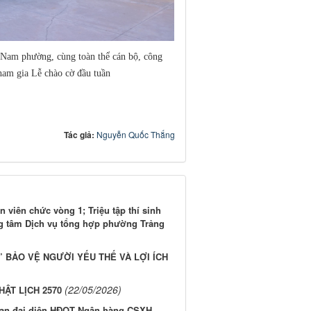
m phường, cùng toàn thể cán bộ, công
ham gia Lễ chào cờ đầu tuần
Tác giả:
Nguyễn Quốc Thắng
 viên chức vòng 1; Triệu tập thí sinh
ng tâm Dịch vụ tổng hợp phường Trảng
” BẢO VỆ NGƯỜI YẾU THẾ VÀ LỢI ÍCH
(22/05/2026)
HẬT LỊCH 2570
Ban đại diện HĐQT Ngân hàng CSXH