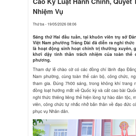
Cao Kỷ Luật Hành Chính, Quyết
Nhiệm Vụ
Thứ ba - 19/05/2026 08:06
Sáng thứ Hai đầu tuần, tại khuôn viên trụ sở 
Việt Nam phường Trảng Dài đã diễn ra nghi thức
là hoạt động sinh hoạt chính trị thường xuyên,
khơi dậy tinh thần trách nhiệm của toàn thể 
phương.
Tham dự lễ chào cờ có các đồng chí lãnh đạo Đả
Nam phường, cùng toàn thể cán bộ, công chức, ng
tham gia. Đúng 7h00 sáng, trong không khí trang n
đồng loạt hướng mắt về Quốc kỳ và cất cao bài Quố
nghi thức thiêng liêng thể hiện lòng tự hào dân tộc,
viên, công chức tự nhắc nhở bản thân về đạo đức c
phục vụ Nhân dân.