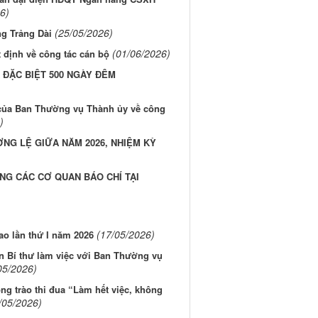
6)
(25/05/2026)
ng Trảng Dài
(01/06/2026)
định về công tác cán bộ
 ĐẶC BIỆT 500 NGÀY ĐÊM
 của Ban Thường vụ Thành ủy về công
)
ỜNG LỆ GIỮA NĂM 2026, NHIỆM KỲ
G CÁC CƠ QUAN BÁO CHÍ TẠI
(17/05/2026)
ao lần thứ I năm 2026
an Bí thư làm việc với Ban Thường vụ
05/2026)
g trào thi đua “Làm hết việc, không
/05/2026)